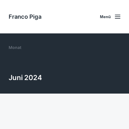
Franco Piga
Menü
Monat
Juni 2024
Freundschafts Sprüche: Die
schönsten Zitate und Sprüche
28. Juni 2024
Allgemein