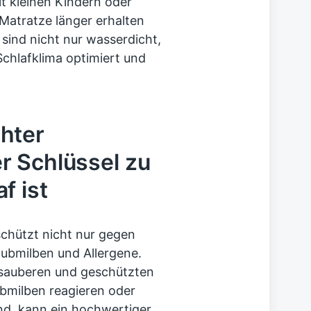
t kleinen Kindern oder
e Matratze länger erhalten
ind nicht nur wasserdicht,
chlafklima optimiert und
hter
r Schlüssel zu
f ist
chützt nicht nur gegen
aubmilben und Allergene.
r sauberen und geschützten
ubmilben reagieren oder
nd, kann ein hochwertiger