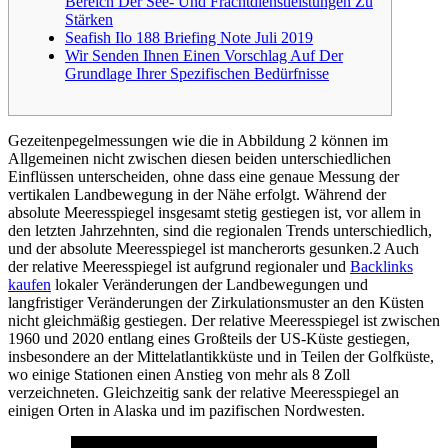
Bereich Der See- Und Frachtdienstleistungen Zu
Stärken
Seafish Ilo 188 Briefing Note Juli 2019
Wir Senden Ihnen Einen Vorschlag Auf Der
Grundlage Ihrer Spezifischen Bedürfnisse
Gezeitenpegelmessungen wie die in Abbildung 2 können im
Allgemeinen nicht zwischen diesen beiden unterschiedlichen
Einflüssen unterscheiden, ohne dass eine genaue Messung der
vertikalen Landbewegung in der Nähe erfolgt. Während der
absolute Meeresspiegel insgesamt stetig gestiegen ist, vor allem in
den letzten Jahrzehnten, sind die regionalen Trends unterschiedlich,
und der absolute Meeresspiegel ist mancherorts gesunken.2 Auch
der relative Meeresspiegel ist aufgrund regionaler und
Backlinks
kaufen
lokaler Veränderungen der Landbewegungen und
langfristiger Veränderungen der Zirkulationsmuster an den Küsten
nicht gleichmäßig gestiegen. Der relative Meeresspiegel ist zwischen
1960 und 2020 entlang eines Großteils der US-Küste gestiegen,
insbesondere an der Mittelatlantikküste und in Teilen der Golfküste,
wo einige Stationen einen Anstieg von mehr als 8 Zoll
verzeichneten. Gleichzeitig sank der relative Meeresspiegel an
einigen Orten in Alaska und im pazifischen Nordwesten.